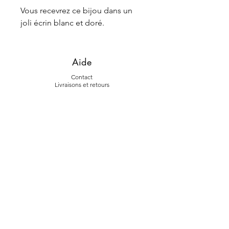
Vous recevrez ce bijou dans un
joli écrin blanc et doré.
Aide
Contact
Livraiso
ns et retours
La marque
L'histoire
La fab
rication
Suivez-nous
Instagram
Face
book
À propos
Conditions générales