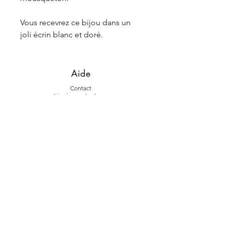
Vous recevrez ce bijou dans un
joli écrin blanc et doré.
Aide
Contact
Livraiso
ns et retours
La marque
L'histoire
La fab
rication
Suivez-nous
Instagram
Face
book
À propos