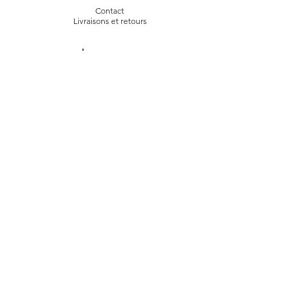
Contact
Livraiso
ns et retours
La marque
L'histoire
La fab
rication
Suivez-nous
Instagram
Face
book
À propos
Conditions générales