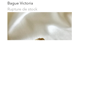
Bague Victoria
Rupture de stock
Bague Margaux
Prix
14,00 €