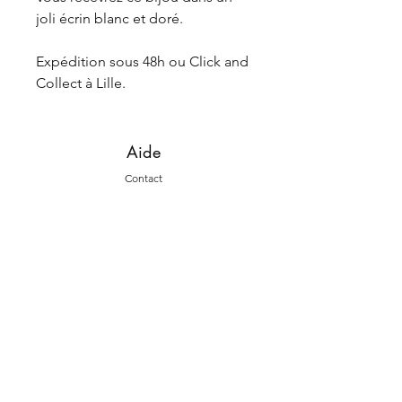
joli écrin blanc et doré.
Expédition sous 48h ou Click and
Collect à Lille.
Aide
Contact
Livraiso
ns et retours
La marque
L'histoire
La fab
rication
Suivez-nous
Instagram
Face
book