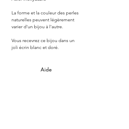
La forme et la couleur des perles
naturelles peuvent légèrement
varier d'un bijou à l'autre.
Vous recevrez ce bijou dans un
joli écrin blanc et doré.
Aide
Contact
Livraiso
ns et retours
La marque
L'histoire
La fab
rication
Suivez-nous