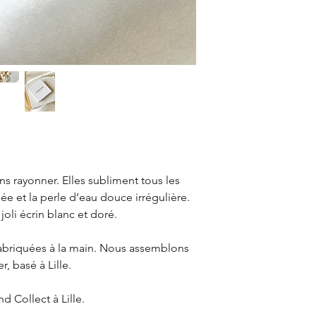
s rayonner. Elles subliment tous les
riée et la perle d’eau douce irrégulière.
joli écrin blanc et doré.
fabriquées à la main. Nous assemblons
r, basé à Lille.
d Collect à Lille.