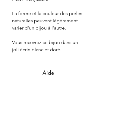
La forme et la couleur des perles
naturelles peuvent légèrement
varier d'un bijou à l'autre.
Vous recevrez ce bijou dans un
joli écrin blanc et doré.
Aide
Contact
Livraiso
ns et retours
La marque
L'histoire
La fab
rication
Suivez-nous