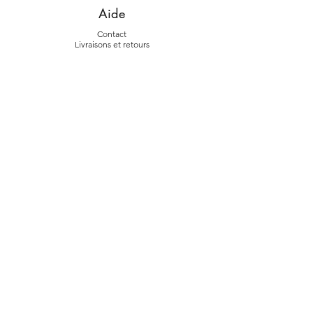
Aide
Contact
Livraiso
ns et retours
La marque
L'histoire
La fab
rication
Suivez-nous
Instagram
Face
book
À propos
Conditions générales