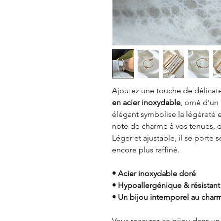
Ajoutez une touche de délicat
en acier inoxydable
, orné d’un
élégant symbolise la légèreté e
note de charme à vos tenues, 
Léger et ajustable, il se porte
encore plus raffiné.
• Acier inoxydable doré
• Hypoallergénique & résistant 
• Un bijou intemporel au charm
Vous recevrez ce bijou dans un 