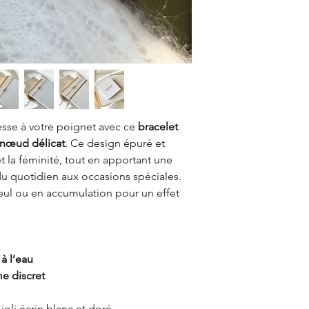
esse à votre poignet avec ce
bracelet
nœud délicat
. Ce design épuré et
t la féminité, tout en apportant une
du quotidien aux occasions spéciales.
 seul ou en accumulation pour un effet
à l’eau
e discret
joli écrin blanc et doré.