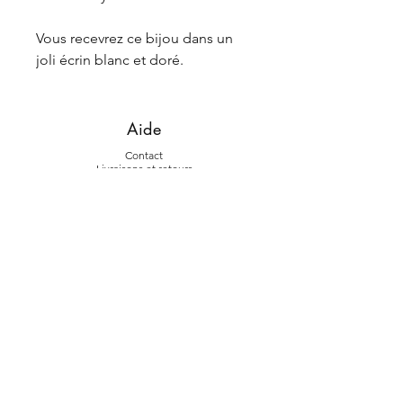
Vous recevrez ce bijou dans un
joli écrin blanc et doré.
Aide
Contact
Livraiso
ns et retours
La marque
L'histoire
La fab
rication
Suivez-nous
Instagram
Face
book
À propos