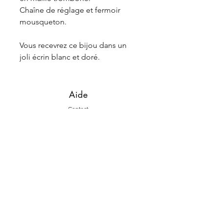
Chaîne de réglage et fermoir
mousqueton.
Vous recevrez ce bijou dans un
joli écrin blanc et doré.
Aide
Contact
Livraiso
ns et retours
La marque
L'histoire
La fab
rication
Suivez-nous
Instagram
Face
book