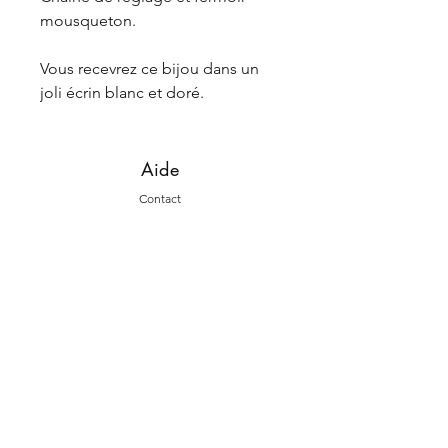
mousqueton.
Vous recevrez ce bijou dans un
joli écrin blanc et doré.
Aide
Contact
Livraiso
ns et retours
La marque
L'histoire
La fab
rication
Suivez-nous
Instagram
Face
book