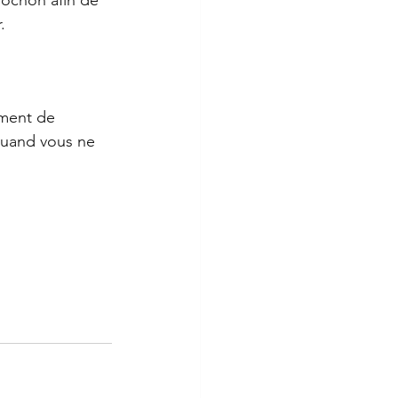
pochon afin de 
.
ement de 
quand vous ne 