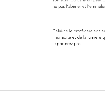
son écrin ou dans un petit 
ne pas l'abimer et l'emmêler
Celui-ce le protègera égal
l'humidité et de la lumière 
le porterez pas. 