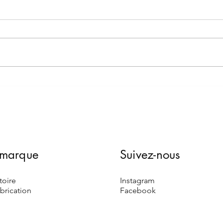
Comment porter le bandeau
?
 marque
Suivez-nous
toire
Instagram
ab
rication
Face
book