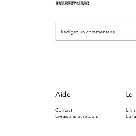
Commentaires
Rédigez un commentaire...
Le bandeau cheveux : un
accessoire tendance
Aide
La
Contact
L'his
Livraiso
ns et retours
La f